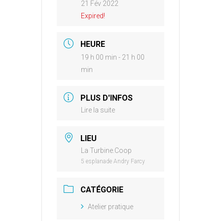
21 Fév 2022
Expired!
HEURE
19 h 00 min - 21 h 00
min
PLUS D'INFOS
Lire la suite
LIEU
La Turbine.Coop
5 esplanade Andry Farcy
CATÉGORIE
Atelier pratique