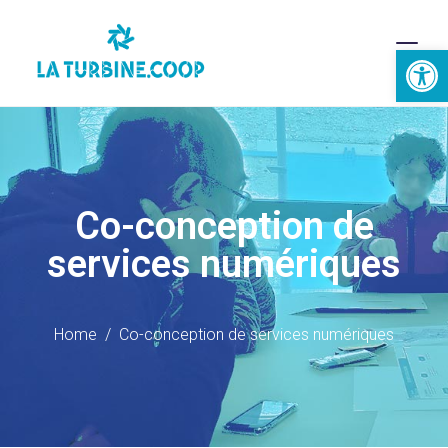
Ouvrir la 
Co-conception de
services numériques
Home
Co-conception de services numériques