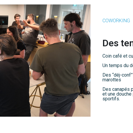
COWORKING
Des tem
Coin café et c
Un temps du d
Des “déj-conf” 
marottes
Des canapés po
et une douche 
sportifs.