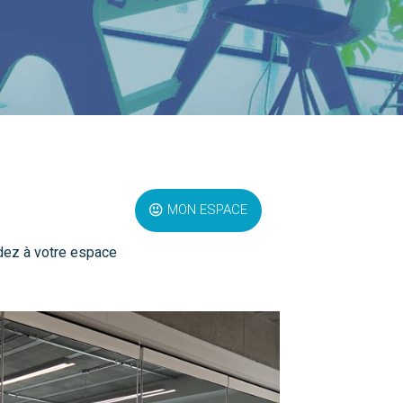
orking
MON ESPACE
ez à votre espace