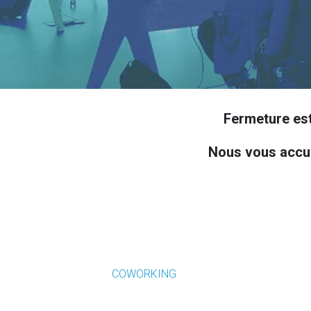
Deven
Fermeture est
Nous vous accuei
COWORKING