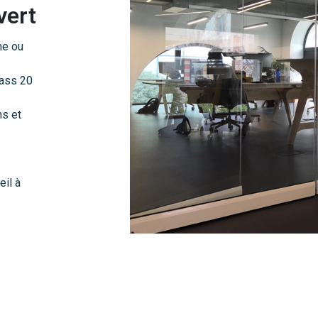
vert
ne ou
Pass 20
ns et
eil à