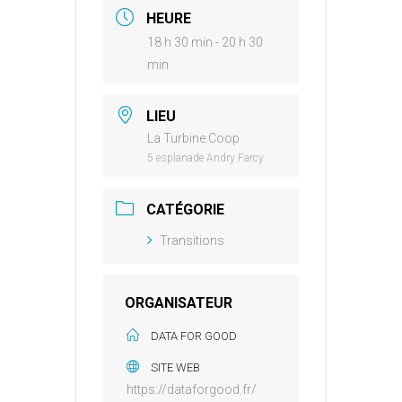
HEURE
18 h 30 min - 20 h 30
min
LIEU
La Turbine.Coop
5 esplanade Andry Farcy
CATÉGORIE
Transitions
ORGANISATEUR
DATA FOR GOOD
SITE WEB
https://dataforgood.fr/