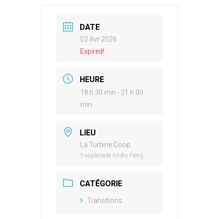
DATE
02 Avr 2026
Expired!
HEURE
18 h 30 min - 21 h 00
min
LIEU
La Turbine.Coop
5 esplanade Andry Farcy
CATÉGORIE
Transitions