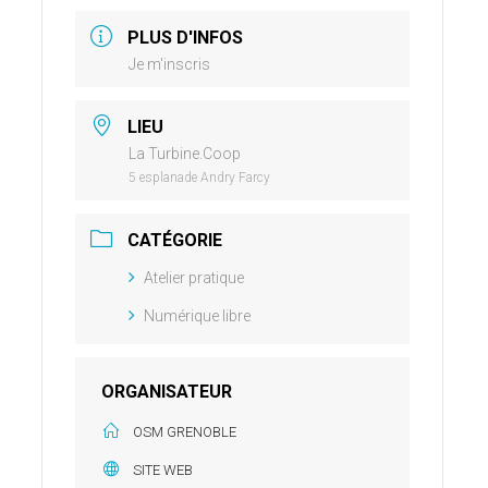
PLUS D'INFOS
Je m'inscris
LIEU
La Turbine.Coop
5 esplanade Andry Farcy
CATÉGORIE
Atelier pratique
Numérique libre
ORGANISATEUR
OSM GRENOBLE
SITE WEB