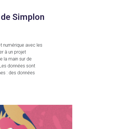
» de Simplon
et numérique avec les
r à un projet
re la main sur de
? Les données sont
ines : des données