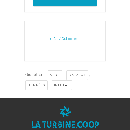
+ iCal / Outlook export
Étiquettes :
,
,
ALGO
DATALAB
,
DONNÉES
INFOLAB