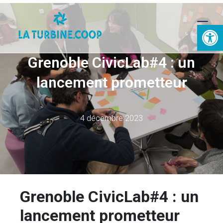
Ouvrir la 
Grenoble CivicLab#4 : un
lancement prometteur
4 décembre 2023
Grenoble CivicLab#4 :
un
lancement prometteur